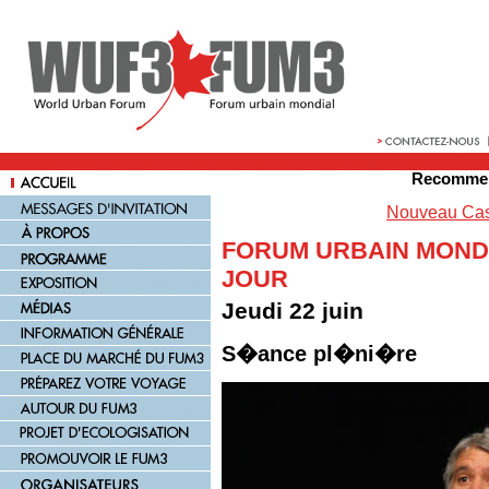
Recommen
Nouveau Cas
FORUM URBAIN MONDI
JOUR
Jeudi 22 juin
S�ance pl�ni�re