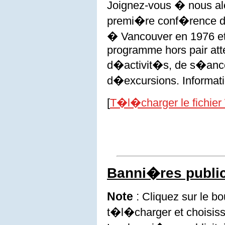
Joignez-vous � nous alo
premi�re conf�rence de
� Vancouver en 1976 e
programme hors pair atte
d�activit�s, de s�an
d�excursions. Informati
[
T�l�charger le fichier
Banni�res public
Note
:
Cliquez sur le b
t�l�charger et choisis