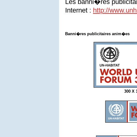
Les banni�res publicita
Internet :
http://www.unh
Banni�res publicitaires anim�es
300 X 