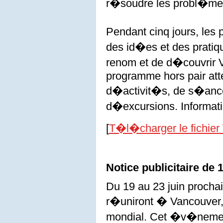
r�soudre les probl�mes q
Pendant cinq jours, les
des id�es et des pratiq
renom et de d�couvrir V
programme hors pair atte
d�activit�s, de s�an
d�excursions. Informati
[
T�l�charger le fichier
Notice publicitaire de 
Du 19 au 23 juin procha
r�uniront � Vancouver,
mondial. Cet �v�nement