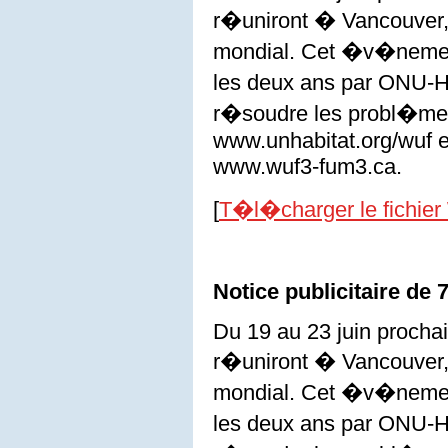
r�uniront � Vancouver,
mondial. Cet �v�nement
les deux ans par ONU-H
r�soudre les probl�mes q
www.unhabitat.org/wuf e
www.wuf3-fum3.ca.
[
T�l�charger le fichier
Notice publicitaire de
Du 19 au 23 juin procha
r�uniront � Vancouver,
mondial. Cet �v�nement
les deux ans par ONU-H