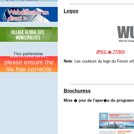
Logos
JPEG � 777KO
Note
: Les couleurs du logo du Forum ur
Brochuress
Mise � jour de l'aper�u du progra