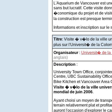
L'Aquarium de Vancouver est une
sans but lucratif. Cette visite do
�conomique du projet et de visi
la construction est presque term
Informations et inscription sur le
Titre
: Visite � v�lo de la ville u
plus sur l'Universit� de la Colo
Organisateur
:
Universit� de la
anglais)
Description
:
University Town Office, conjoin
Centre, UBC Sustainability Offi
Bike Kitchen et Vancouver Area C
Visite � v�lo de la ville univers
mondial de juin 2006
.
Ayant choisi un moyen de transpo
terrain relativement plat et profita
auront l'occasion d'explorer le c