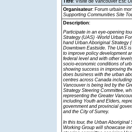
Titre
: Visite de Vancouver Est:
Ur
Organisateur
: Forum urbain mon
Supporting Communities Site To
Description
:
Participate in an eye-opening tou
Strategy (UAS) -World Urban For
hand Urban Aboriginal Strategy (
Downtown Eastside. The UAS is 
to improve policy development an
federal level and with other leve
socio-economic conditions of urb
showing success in improving t
does business with the urban abo
centres across Canada includin
Vancouver is being led by the G
Strategy Steering Committee, wh
representing the Greater Vancou
including Youth and Elders, repre
government and provincial gover
and the City of Surrey.
In this tour, the Urban Aborigin
Working Group will showcase inn