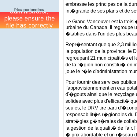
embrasse les principes de la dura
int�grante de ses plans et de se
Le Grand Vancouver est la trois
urbaine du Canada. Il regroupe 
�tablies dans l'un des plus bea
Repr�sentant quelque 2,3 million
la population de la province, le
regroupant 21 municipalit�s et l
de la r�gion non constitu� en m
joue le r�le d'administration mun
Pour fournir des services publi
l'approvisionnement en eau potab
d'�gouts ainsi que le recyclage 
solides avec plus d'efficacit� q
seules, le DRV tire parti d'�con
responsabilit�s r�gionales du
strat�gies g�n�rales de collabora
la gestion de la qualit� de l'air
� prix abordable et un r�seau de 