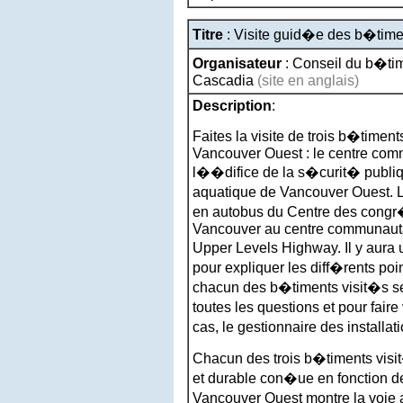
Titre
: Visite guid�e des b�tim
Organisateur
:
Conseil du b�ti
Cascadia
(site en anglais)
Description
:
Faites la visite de trois b�time
Vancouver Ouest : le centre com
l��difice de la s�curit� publiq
aquatique de Vancouver Ouest. 
en autobus du Centre des congr�
Vancouver au centre communautai
Upper Levels Highway. Il y aura
pour expliquer les diff�rents po
chacun des b�timents visit�s se
toutes les questions et pour faire
cas, le gestionnaire des install
Chacun des trois b�timents visi
et durable con�ue en fonction de
Vancouver Ouest montre la voie a