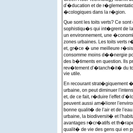
d'�ducation et de r�glementatio
�cologiques dans la r�gion.
Que sont les toits verts? Ce son
sophistiqu�s qui int�grent de l
un environnement, une �conomie
zones urbaines. Les toits verts r
et, gr�ce � une meilleure r�sis
consomme moins d��nergie pour l
des b�timents en question. Ils 
rev�tement d'�tanch�it� du toi
vie utile.
En recourant strat�giquement � 
urbaine, on peut diminuer l'int
et, de ce fait, r�duire l'effet d'�l
peuvent aussi am�liorer l'envir
bonne qualit� de l'air et de l'eau
urbaine, la biodiversit� et l'habita
avantages r�cr�atifs et th�rape
qualit� de vie des gens qui en pr