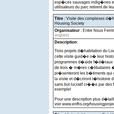
esp�ces sauvages indig�nes et d
utilisateurs du parc retirent de leur
Titre
: Visite des complexes d�
Housing Society
Organisateur
: Entre Nous Fem
anglais)
Description
:
Trois projets d�habitation du Lo
cette visite guid�e o� leur his
programmes d�aide f�d�raux et
de trois � m�res c�libataires 
pr�senteront les b�timents qui c
la visite et d�criront l�histoir
sans but lucratif cr��e par des 
exemple!
Pour une description plus d�tai
voir www.enfhs.org/housingproje