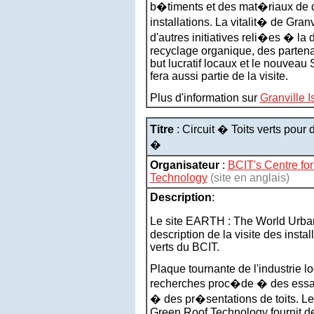
b�timents et des mat�riaux de c
installations. La vitalit� de Gra
d'autres initiatives reli�es � la 
recyclage organique, des parten
but lucratif locaux et le nouveau
fera aussi partie de la visite.
Plus d'information sur
Granville I
Titre
: Circuit � Toits verts pour
�
Organisateur
:
BCIT's Centre fo
Technology
(site en anglais)
Description
:
Le site EARTH : The World Urba
description de la visite des instal
verts du BCIT.
Plaque tournante de l'industrie loc
recherches proc�de � des essai
� des pr�sentations de toits. Le
Green Roof Technology fournit de