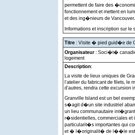
permettent de faire des �conomi
fonctionnement et mettent en lu
et des ing�nieurs de Vancouver.
Informations et inscription sur le
Titre
: Visite � pied guid�e de G
Organisateur
:
Soci�t� canadie
logement
Description
:
La visite de lieux uniques de Gran
l'atelier du fabricant de filets, 
d'autres, rendra cette excursion in
Granville Island est un bel exempl
s�agit d�un site industriel ab
un lieu communautaire int�grant l
r�sidentielles, commerciales et 
particularit�s importantes qui c
et � l�originalit� de l��le est l