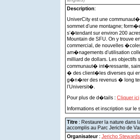
Description
:
UniverCity est une communaut� 
sommet d'une montagne; form�e 
s'�tendant sur environ 200 acre
Mountain de SFU. On y trouve en
commercial, de nouvelles �coles
am�nagements d'utilisation collec
milliard de dollars. Les objectifs
communaut� int�ressante, saine 
� des client�les diverses qui enr
g�n�rer des revenus � long term
l'Universit�.
Pour plus de d�tails :
Cliquer ici
Informations et inscription sur le
Titre
: Restaurer la nature dans la 
accomplis au Parc Jericho de V
Organisateur
:
Jericho Steward