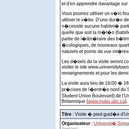
et d'en apprendre davantage sur la
Vous pourrez utiliser un v�lo fo
utiliser le v�tre. D'une dur�e de
n�cessite aucune habilet� partic
quelle que soit la m�t�o (habil
partie de l�itin�raire des b�time
�cologiques, de nouveaux quartie
naturels et points de vue int�res
Les d�tails de la visite seront 
visiter le site www.universitytow
renseignements et pour les dern
La visite aura lieu de 16:00 � 18
pr�cises de l�entr�e nord du S
Student Union Boulevard) de l'U
Britannique (
www.maps.ubc.ca
).
Titre
: Visite � pied guid�e d'Un
Organisateur
:
Universit� Simon
anglais)