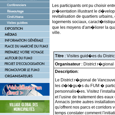
Les participants ont pu choisir en
pr�sentation illustrant le d�vel
revitalisation de quartiers urbains,
logements sociaux, caract�ristique
que les moyens d'am�liorer la qual
ville.
Titre
: Visites guid�es du Distri
Organisateur
: District r�giona
Description
:
Le District r�gional de Vancouv
les d�l�gu�s du FUM � partici
personnalis�es. Visitez l'instal
et l'usine de traitement des eau
Annacis (entre autres installation
qu'offrent nos parcs et corridor
temps constater comment l'initi