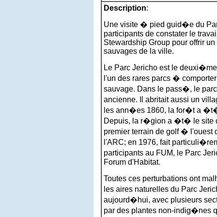
Description
:
Une visite � pied guid�e du Par
participants de constater le trava
Stewardship Group pour offrir un
sauvages de la ville.
Le Parc Jericho est le deuxi�me
l'un des rares parcs � comporte
sauvage. Dans le pass�, le parc 
ancienne. Il abritait aussi un vi
les ann�es 1860, la for�t a �t�
Depuis, la r�gion a �t� le site d
premier terrain de golf � l'ouest
l'ARC; en 1976, fait particuli�re
participants au FUM, le Parc Jer
Forum d'Habitat.
Toutes ces perturbations ont ma
les aires naturelles du Parc Jer
aujourd�hui, avec plusieurs sect
par des plantes non-indig�nes qu