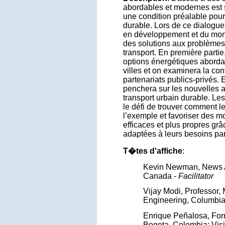
abordables et modernes est
une condition préalable po
durable. Lors de ce dialogue
en développement et du mond
des solutions aux problèmes 
transport. En première parti
options énergétiques aborda
villes et on examinera la cont
partenariats publics-privés. 
penchera sur les nouvelles 
transport urbain durable. Les
le défi de trouver comment l
l’exemple et favoriser des m
efficaces et plus propres gr
adaptées à leurs besoins part
T�tes d'affiche
:
Kevin Newman, News A
Canada -
Facilitator
Vijay Modi, Professor,
Engineering, Columbia
Enrique Peñalosa, Form
Bogota, Colombia; Visi