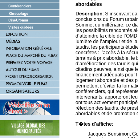
abordables
Description
: S’inscrivant d
conclusions du Forum urbain 
Sommet du millénaire, ce dial
les possibilités rencontrés al
d’atteindre la cible de l’OMD
lumière de l’ampleur et de l
taudis, les participants étudi
concrètes : l’accès à la sécu
terrains à prix abordable, le
d’amélioration des taudis qu
citadins pauvres, ainsi que
financement adéquats pour l’
logement abordable et des p
permettent d’éviter la forma
conférenciers, qui représent
intervenants, apporteront leu
ont tous activement partici
réfection des taudis, de pre
abordables et de promotion d
T�tes d'affiche
:
Jacques Bensimon, Go