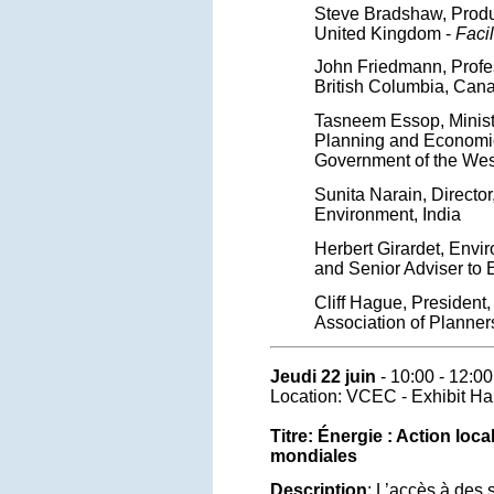
Steve Bradshaw, Prod
United Kingdom -
Facil
John Friedmann, Profes
British Columbia, Can
Tasneem Essop, Minist
Planning and Economi
Government of the Wes
Sunita Narain, Director
Environment, India
Herbert Girardet, Envi
and Senior Adviser to 
Cliff Hague, Presiden
Association of Planne
Jeudi 22 juin
- 10:00 - 12:00
Location: VCEC - Exhibit Hal
Titre: Énergie : Action loc
mondiales
Description
: L’accès à des 