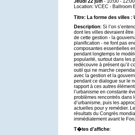
Jeudi 22 juin
- 10:00 - 12:00
Location: VCEC - Ballroom 
Titre: La forme des villes 
Description
: Si l’on s’ente
dont les villes devraient êtr
de cette gestion - la gouvern
planification - ne font pas e
composantes essentielles est
pendant longtemps le modèle
popularité, surtout dans le
redécouvre à présent qu’il co
outil qui ne marche cependa
avec la gestion et la gouver
pendant ce dialogue sur le 
rapport à ces autres élément
l’urbanisme en constante év
problèmes rencontrés dans l
d’urbanisme, puis les appro
actuelles pour y remédier. Le
résultats du Congrès mondial
immédiatement avant le For
T�tes d'affiche
: