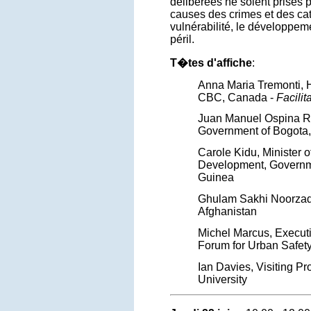
délibérées ne soient prises p
causes des crimes et des cat
vulnérabilité, le développem
péril.
T�tes d'affiche
:
Anna Maria Tremonti, H
CBC, Canada -
Facilit
Juan Manuel Ospina Re
Government of Bogota
Carole Kidu, Minister 
Development, Govern
Guinea
Ghulam Sakhi Noorzad,
Afghanistan
Michel Marcus, Executi
Forum for Urban Safety
Ian Davies, Visiting Pr
University