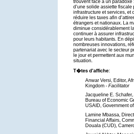
trouvent face à un paradoxe :
d’une solide assiette fiscale 
infrastructure et services, et
réduire les taxes afin d’attir
étrangers et nationaux. La 
diminue considérablement la
continuer à assurer infrastru
pour leurs habitants. En dépi
nombreuses innovations, réf
partenariat avec le secteur pr
le jour et permettent aux mun
situation.
T�tes d'affiche
:
Anwar Versi, Editor, Af
Kingdom -
Facilitator
Jacqueline E. Schafer, 
Bureau of Economic Gr
USAID, Government of 
Lamine Mbassa, Direct
Financial Affairs, Co
Douala (CUD), Camer